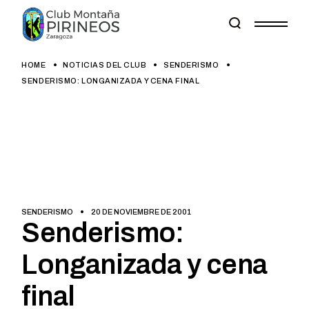
Skip
to
the
content
HOME
NOTICIAS DEL CLUB
SENDERISMO
SENDERISMO: LONGANIZADA Y CENA FINAL
SENDERISMO
20 DE NOVIEMBRE DE 2001
Senderismo:
Longanizada y cena
final