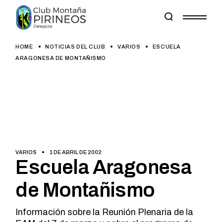
Skip
to
the
content
HOME
NOTICIAS DEL CLUB
VARIOS
ESCUELA
ARAGONESA DE MONTAÑISMO
VARIOS
1 DE ABRIL DE 2002
Escuela Aragonesa
de Montañismo
Información sobre la Reunión Plenaria de la