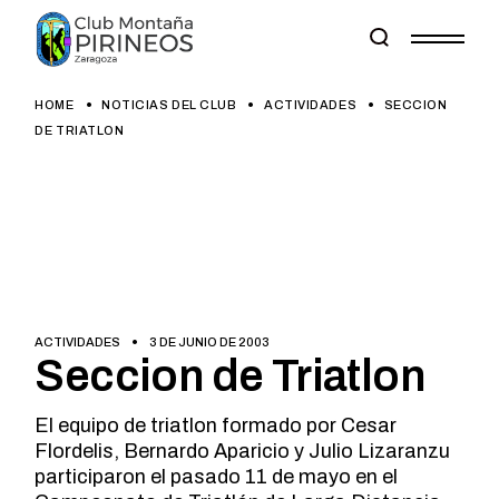
Skip
to
the
content
HOME
NOTICIAS DEL CLUB
ACTIVIDADES
SECCION
DE TRIATLON
ACTIVIDADES
3 DE JUNIO DE 2003
Seccion de Triatlon
El equipo de triatlon formado por Cesar
Flordelis, Bernardo Aparicio y Julio Lizaranzu
participaron el pasado 11 de mayo en el