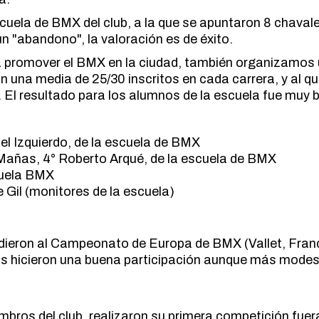
MARCHA NÓRDICA
ESPELEOLOGIA
cuela de BMX del club, a la que se apuntaron 8 chavale
ORIENTACION
ún "abandono", la valoración es de éxito.
ESQUI
SENDERISMO
FAMILIAS
 promover el BMX en la ciudad, también organizamos
n una media de 25/30 inscritos en cada carrera, y al q
FERRATAS
El resultado para los alumnos de la escuela fue muy 
MARCHA NÓRDICA
ORIENTACION
SENDERISMO
el Izquierdo, de la escuela de BMX
 Mañas, 4° Roberto Arqué, de la escuela de BMX
scuela BMX
e Gil (monitores de la escuela)
udieron al Campeonato de Europa de BMX (Vallet, Fran
os hicieron una buena participación aunque más modest
bros del club, realizaron su primera competición fuer