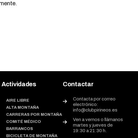
omente.
Actividades
Contactar
Contacta por correo
AIRE LIBRE
electrónico:
ALTA MONTAÑA
info@clubpirineos.es
CARRERAS POR MONTAÑA
Ven a vernos o llámanos
COMITÉ MÉDICO
martes y jueves de
BARRANCOS
19:30 a 21:30 h.
BICICLETA DE MONTAÑA