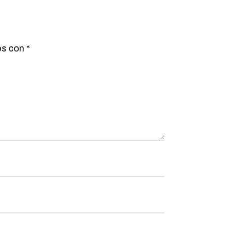
os con
*