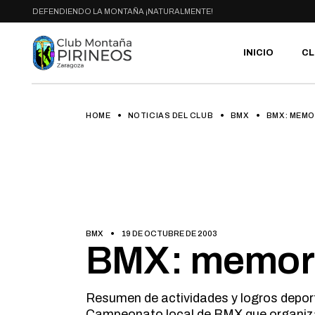
Skip
DEFENDIENDO LA MONTAÑA ¡NATURALMENTE!
to
the
content
INICIO
CL
HOME
NOTICIAS DEL CLUB
BMX
BMX: MEMO
PR
SE
CA
AC
HA
GA
BI
BMX
19 DE OCTUBRE DE 2003
RU
BMX: memor
Resumen de actividades y logros depor
Campeonato local de BMX que organiz