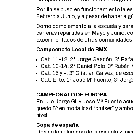
Por fin se puso en funcionamiento la es
Febrero a Junio, y a pesar de haber alg
Como complemento a la escuela y para
carreras repartidas en Mayo y Junio, co
experimentados de otras comunidades. 
Campeonato Local de BMX
Cat. 11-12. 2° Jorge Gascón, 3° Rafa
Cat. 13-14. 2° Daniel Polo, 3° Rubén
Cat. 15 y +. 3° Cristian Galvez, de e
Cat. Elite. 1° José M’ Fuente, 3° Jorg
CAMPEONATO DE EUROPA
En julio Jorge Gil y José Mª Fuente ac
quedó 5º en modalidad “cruiser” y amb
nivel.
Copa de españa
Dos de los alumnos de la escuela y miem