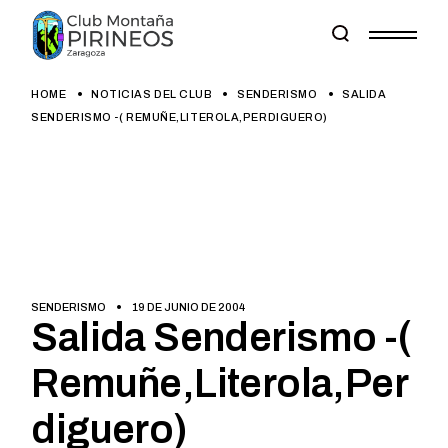
Skip
to
the
content
HOME
NOTICIAS DEL CLUB
SENDERISMO
SALIDA
SENDERISMO -( REMUÑE,LITEROLA,PERDIGUERO)
SENDERISMO
19 DE JUNIO DE 2004
Salida Senderismo -(
Remuñe,Literola,Per
diguero)