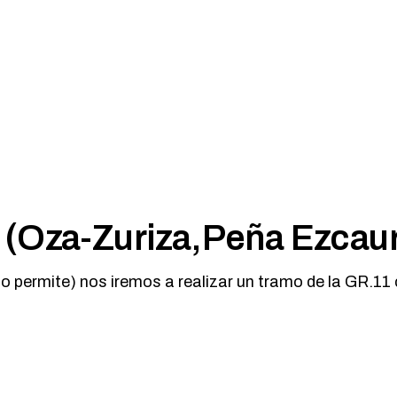
MARCHA NÓRDICA
ESPELEOLOGIA
ORIENTACION
ESQUI
SENDERISMO
FAMILIAS
FERRATAS
MARCHA NÓRDICA
ORIENTACION
SENDERISMO
(Oza-Zuriza,Peña Ezcaur
lo permite) nos iremos a realizar un tramo de la GR.11 