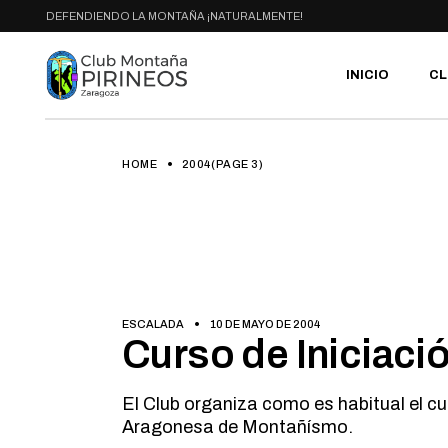
Skip
DEFENDIENDO LA MONTAÑA ¡NATURALMENTE!
to
the
content
INICIO
CL
HOME
2004
(PAGE 3)
PR
SE
CA
AC
HA
GA
BI
ESCALADA
10 DE MAYO DE 2004
Curso de Iniciaci
RU
El Club organiza como es habitual el cu
Aragonesa de Montañísmo.