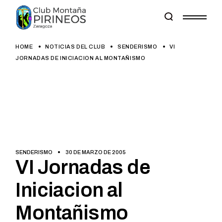
Skip
to
the
content
HOME
NOTICIAS DEL CLUB
SENDERISMO
VI
JORNADAS DE INICIACION AL MONTAÑISMO
SENDERISMO
30 DE MARZO DE 2005
VI Jornadas de
Iniciacion al
Montañismo