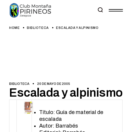
Skip
to
the
content
HOME
BIBLIOTECA
ESCALADA Y ALPINISMO
BIBLIOTECA
20 DE MAYO DE 2005
Escalada y alpinismo
Título: Guía de material de
escalada
Autor: Barrabés