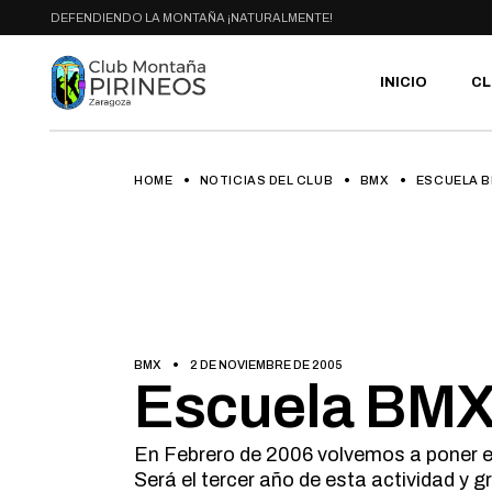
Skip
DEFENDIENDO LA MONTAÑA ¡NATURALMENTE!
to
the
content
INICIO
CL
HOME
NOTICIAS DEL CLUB
BMX
ESCUELA B
PR
SE
CA
AC
HA
GA
BI
BMX
2 DE NOVIEMBRE DE 2005
RU
Escuela BMX
En Febrero de 2006 volvemos a poner e
Será el tercer año de esta actividad y 