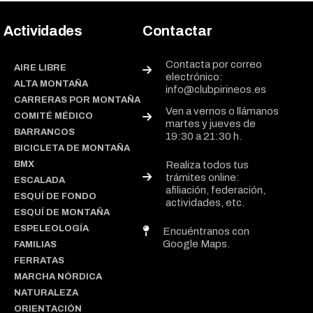
Actividades
Contactar
Contacta por correo
AIRE LIBRE
electrónico:
ALTA MONTAÑA
info@clubpirineos.es
CARRERAS POR MONTAÑA
Ven a vernos o llámanos
COMITÉ MÉDICO
martes y jueves de
BARRANCOS
19:30 a 21:30 h.
BICICLETA DE MONTAÑA
BMX
Realiza todos tus
trámites online:
ESCALADA
afiliación, federación,
ESQUÍ DE FONDO
actividades, etc.
ESQUÍ DE MONTAÑA
ESPELEOLOGÍA
Encuéntranos con
Google Maps.
FAMILIAS
FERRATAS
MARCHA NÓRDICA
NATURALEZA
ORIENTACIÓN