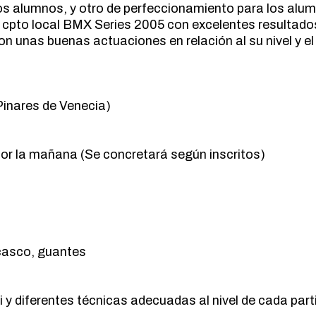
vos alumnos, y otro de perfeccionamiento para los alu
MARCHA NÓRDICA
ESPELEOLOGIA
 cpto local BMX Series 2005 con excelentes resultado
ORIENTACION
ESQUI
n unas buenas actuaciones en relación al su nivel y el
SENDERISMO
FAMILIAS
FERRATAS
MARCHA NÓRDICA
inares de Venecia)
ORIENTACION
SENDERISMO
or la mañana (Se concretará según inscritos)
 casco, guantes
i y diferentes técnicas adecuadas al nivel de cada parti