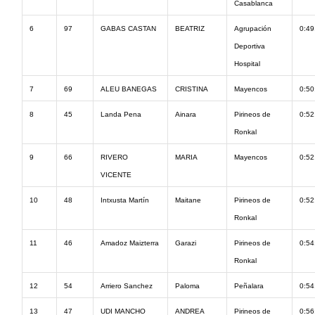
Casablanca
6
97
GABAS CASTAN
BEATRIZ
Agrupación
0:49
Deportiva
Hospital
7
69
ALEU BANEGAS
CRISTINA
Mayencos
0:50
8
45
Landa Pena
Ainara
Pirineos de
0:52
Ronkal
9
66
RIVERO
MARIA
Mayencos
0:52
VICENTE
10
48
Intxusta Martín
Maitane
Pirineos de
0:52
Ronkal
11
46
Amadoz Maizterra
Garazi
Pirineos de
0:54
Ronkal
12
54
Arriero Sanchez
Paloma
Peñalara
0:54
13
47
UDI MANCHO
ANDREA
Pirineos de
0:56