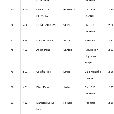
Lizarrondo
UHARTE
75
460
CARBAYO
ROMULO
Club E.F.
2:20
PERALTA
UHARTE
76
466
GOÑI LACUNZA
VIDAL
Club E.F.
2:20
UHARTE
77
476
Mata Martinez
Victor
ZARABICI
2:23
78
492
Andia Pons
Santos
Agrupación
2:23
Deportiva
Hospital
79
501
Corzán Ripol
Emilio
Club Montaña
2:26
Pirineos
80
461
Diaz Elcano
Javier
Club E.F.
2:27
UHARTE
81
432
Marquez De La
Horacio
Peñalara
2:30
Rua