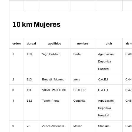
10 km Mujeres
orden
dorsal
apellidos
nombre
club
tie
1
153
Vigo Del Arco
Berta
Agrupación
0:40
Deportiva
Hospital
2
113
Berdajin Moreno
Irene
C.A.E.I
0:44
3
111
VIDAL PACHECO
ESTHER
C.A.E.I
0:47
4
132
Terrón Prieto
Conchita
Agrupación
0:48
Deportiva
Hospital
5
78
Zueco Almenara
Marian
Stadium
0:48