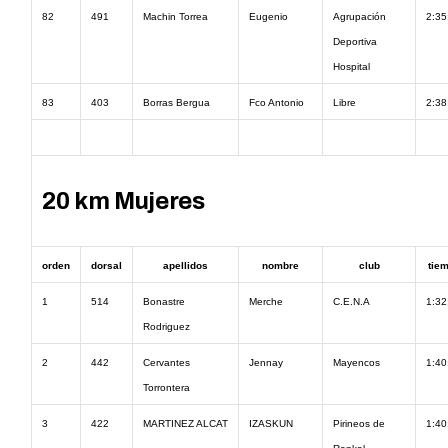
82
491
Machin Torrea
Eugenio
Agrupación
2:35
Deportiva
Hospital
83
403
Borras Bergua
Fco Antonio
Libre
2:38
20 km Mujeres
orden
dorsal
apellidos
nombre
club
tie
1
514
Bonastre
Merche
C.E.N.A
1:32
Rodriguez
2
442
Cervantes
Jennay
Mayencos
1:40
Torrontera
3
422
MARTINEZ ALCAT
IZASKUN
Pirineos de
1:40