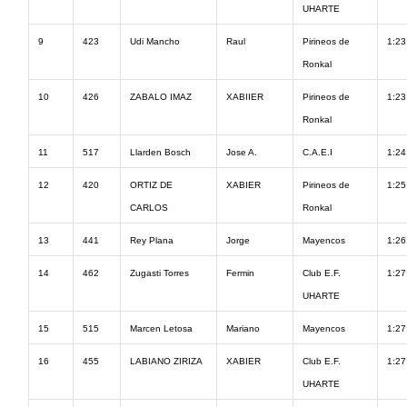
UHARTE
9
423
Udi Mancho
Raul
Pirineos de
1:23
Ronkal
10
426
ZABALO IMAZ
XABIIER
Pirineos de
1:23
Ronkal
11
517
Llarden Bosch
Jose A.
C.A.E.I
1:24
12
420
ORTIZ DE
XABIER
Pirineos de
1:25
CARLOS
Ronkal
13
441
Rey Plana
Jorge
Mayencos
1:26
14
462
Zugasti Torres
Fermin
Club E.F.
1:27
UHARTE
15
515
Marcen Letosa
Mariano
Mayencos
1:27
16
455
LABIANO ZIRIZA
XABIER
Club E.F.
1:27
UHARTE