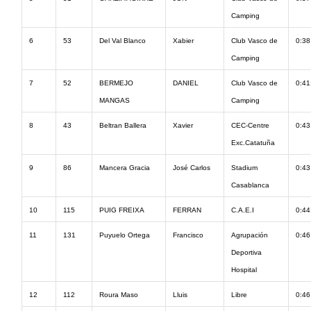
Camping
6
53
Del Val Blanco
Xabier
Club Vasco de
0:38
Camping
7
52
BERMEJO
DANIEL
Club Vasco de
0:41
MANGAS
Camping
8
43
Beltran Ballera
Xavier
CEC-Centre
0:43
Exc.Catatuña
9
86
Mancera Gracia
José Carlos
Stadium
0:43
Casablanca
10
115
PUIG FREIXA
FERRAN
C.A.E.I
0:44
11
131
Puyuelo Ortega
Francisco
Agrupación
0:46
Deportiva
Hospital
12
112
Roura Maso
Lluis
Libre
0:46