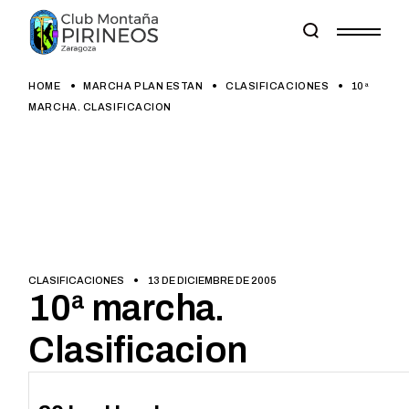
Skip
to
the
content
HOME
MARCHA PLAN ESTAN
CLASIFICACIONES
10ª
MARCHA. CLASIFICACION
CLASIFICACIONES
13 DE DICIEMBRE DE 2005
10ª marcha.
Clasificacion