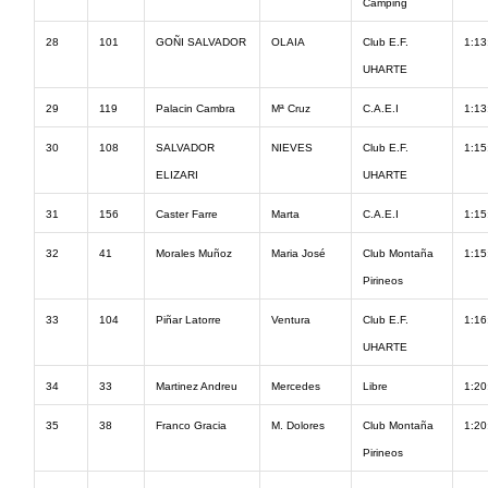
Camping
28
101
GOÑI SALVADOR
OLAIA
Club E.F.
1:13
UHARTE
29
119
Palacin Cambra
Mª Cruz
C.A.E.I
1:13
30
108
SALVADOR
NIEVES
Club E.F.
1:15
ELIZARI
UHARTE
31
156
Caster Farre
Marta
C.A.E.I
1:15
32
41
Morales Muñoz
Maria José
Club Montaña
1:15
Pirineos
33
104
Piñar Latorre
Ventura
Club E.F.
1:16
UHARTE
34
33
Martinez Andreu
Mercedes
Libre
1:20
35
38
Franco Gracia
M. Dolores
Club Montaña
1:20
Pirineos