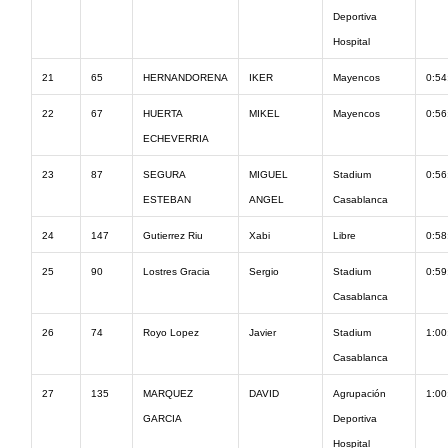
Deportiva
Hospital
21
65
HERNANDORENA
IKER
Mayencos
0:54
22
67
HUERTA
MIKEL
Mayencos
0:56
ECHEVERRIA
23
87
SEGURA
MIGUEL
Stadium
0:56
ESTEBAN
ANGEL
Casablanca
24
147
Gutierrez Riu
Xabi
Libre
0:58
25
90
Lostres Gracia
Sergio
Stadium
0:59
Casablanca
26
74
Royo Lopez
Javier
Stadium
1:00
Casablanca
27
135
MARQUEZ
DAVID
Agrupación
1:00
GARCIA
Deportiva
Hospital