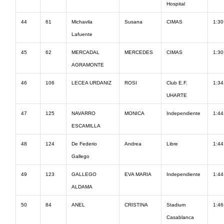
Hospital
44
61
Michavila
Susana
CIMAS
1:30
Lafuente
45
62
MERCADAL
MERCEDES
CIMAS
1:30
AGRAMONTE
46
106
LECEA URDANIZ
ROSI
Club E.F.
1:34
UHARTE
47
125
NAVARRO
MONICA
Independiente
1:44
ESCAMILLA
48
124
De Federio
Andrea
Libre
1:44
Gallego
49
123
GALLEGO
EVA MARIA
Independiente
1:44
ALDAMA
50
84
ANEL
CRISTINA
Stadium
1:46
Casablanca