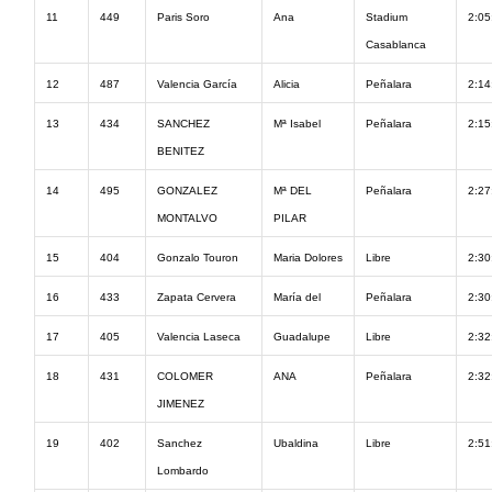
11
449
Paris Soro
Ana
Stadium
2:05
Casablanca
12
487
Valencia García
Alicia
Peñalara
2:14
13
434
SANCHEZ
Mª Isabel
Peñalara
2:15
BENITEZ
14
495
GONZALEZ
Mª DEL
Peñalara
2:27
MONTALVO
PILAR
15
404
Gonzalo Touron
Maria Dolores
Libre
2:30
16
433
Zapata Cervera
María del
Peñalara
2:30
17
405
Valencia Laseca
Guadalupe
Libre
2:32
18
431
COLOMER
ANA
Peñalara
2:32
JIMENEZ
19
402
Sanchez
Ubaldina
Libre
2:51
Lombardo