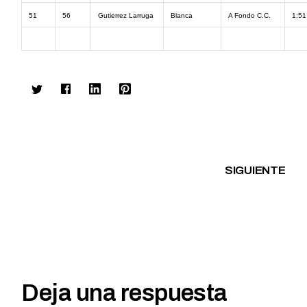
51
56
Gutierrez Larruga
Blanca
A Fondo C.C.
1:51
SIGUIENTE
Deja una respuesta