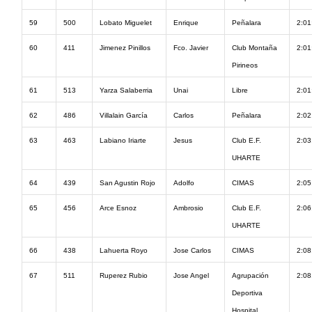
59
500
Lobato Miguelet
Enrique
Peñalara
2:01
60
411
Jimenez Pinillos
Fco. Javier
Club Montaña
2:01
Pirineos
61
513
Yarza Salaberria
Unai
Libre
2:01
62
486
Villalain García
Carlos
Peñalara
2:02
63
463
Labiano Iriarte
Jesus
Club E.F.
2:03
UHARTE
64
439
San Agustin Rojo
Adolfo
CIMAS
2:05
65
456
Arce Esnoz
Ambrosio
Club E.F.
2:06
UHARTE
66
438
Lahuerta Royo
Jose Carlos
CIMAS
2:08
67
511
Ruperez Rubio
Jose Angel
Agrupación
2:08
Deportiva
Hospital