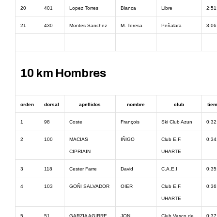
20
401
Lopez Torres
Blanca
Libre
2:51
21
430
Montes Sanchez
M. Teresa
Peñalara
3:06
10 km Hombres
orden
dorsal
apellidos
nombre
club
tie
1
98
Coste
François
Ski Club Azun
0:32
2
100
MACIAS
IÑIGO
Club E.F.
0:34
CIPRIAIN
UHARTE
3
118
Cester Farre
David
C.A.E.I
0:35
4
103
GOÑI SALVADOR
OIER
Club E.F.
0:36
UHARTE
5
51
GARZIA AGIRRE
JON
Club Vasco de
0:37