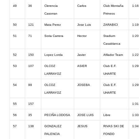
49
36
Clerencia
Carlos
Club Montaña
1:16
Casorran
Pirineos
50
121
Mata Perez
Jose Luis
ZARABICI
1:19
51
71
Soria Carrera
Hector
Stadium
1:20
Casablanca
52
150
Lopez Lorda
Javier
Afilador Team
1:22
53
107
OLCOZ
ASIER
Club E.F.
1:29
LARRAYOZ
UHARTE
54
99
OLCOZ
JOSEBA
Club E.F.
1:29
LARRAYOZ
UHARTE
55
157
1:31
56
35
PECIÑA LODOSA
JOSE LUIS
Libre
1:33
57
138
GONZALEZ
JESUS
RIVAS SKI DE
1:34
PALENCIA
FONDO