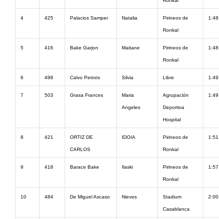
Ronkal
4
425
Palacios Samper
Natalia
Pirineos de
1:48
Ronkal
5
416
Bake Garjon
Maitane
Pirineos de
1:48
Ronkal
6
498
Calvo Petrotx
Silvia
Libre
1:49
7
503
Grasa Frances
Maria
Agrupación
1:49
Angeles
Deportiva
Hospital
8
421
ORTIZ DE
IDOIA
Pirineos de
1:51
CARLOS
Ronkal
9
418
Barace Bake
Ilaski
Pirineos de
1:57
Ronkal
10
484
De Miguel Ascaso
Nieves
Stadium
2:00
Casablanca