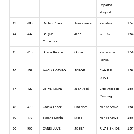
Deportiva
Hospital
43
485
Del Rio Coves
Jose manuel
Peñalara
1:54
44
437
Brugulat
Joan
CEFUC
1:54
Casanovas
45
415
Bueno Barace
Gorka
Pirineos de
1:56
Ronkal
46
458
MACIAS OTAEGI
JORGE
Club E.F.
1:56
UHARTE
47
427
Del Val Altuna
Juan José
Club Vasco de
1:56
Camping
48
479
García López
Francisco
Mundo Activo
1:56
49
478
serrano Martín
Michel
Mundo Activo
1:56
50
505
CAÑIS JUVÉ
JOSEP
RIVAS SKI DE
1:57