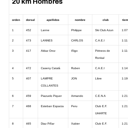
20 km Hombres
orden
dorsal
apellidos
nombre
club
tie
1
452
Lanne
Philippe
Ski Club Azun
1:07
2
473
LANNES
CARLOS
C.A.E.I
1:11
3
417
Aldaz Oroz
Iñigo
Pirineos de
1:11
Ronkal
4
472
Caseny Catalá
Ruben
C.A.E.I
1:14
5
407
LAMPRE
JON
Libre
1:19
COLLANTES
6
459
Piazuelo Piquer
Armando
C.E.N.A
1:21
7
468
Esteban Esparza
Peru
Club E.F.
1:21
UHARTE
8
465
Diaz Piñar
Xabier
Club E.F.
1:21