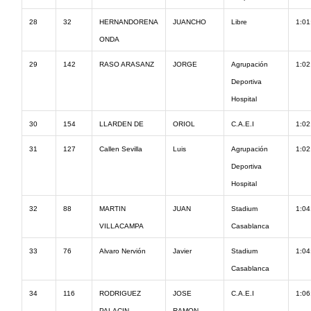
28
32
HERNANDORENA
JUANCHO
Libre
1:01
ONDA
29
142
RASO ARASANZ
JORGE
Agrupación
1:02
Deportiva
Hospital
30
154
LLARDEN DE
ORIOL
C.A.E.I
1:02
31
127
Callen Sevilla
Luis
Agrupación
1:02
Deportiva
Hospital
32
88
MARTIN
JUAN
Stadium
1:04
VILLACAMPA
Casablanca
33
76
Alvaro Nervión
Javier
Stadium
1:04
Casablanca
34
116
RODRIGUEZ
JOSE
C.A.E.I
1:06
PALACIN
RAMON