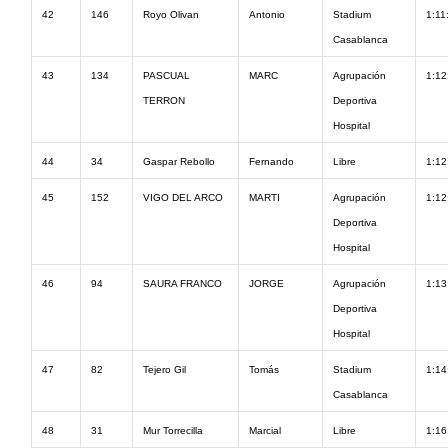
42
146
Royo Olivan
Antonio
Stadium
1:11
Casablanca
43
134
PASCUAL
MARC
Agrupación
1:12
TERRON
Deportiva
Hospital
44
34
Gaspar Rebollo
Fernando
Libre
1:12
45
152
VIGO DEL ARCO
MARTI
Agrupación
1:12
Deportiva
Hospital
46
94
SAURA FRANCO
JORGE
Agrupación
1:13
Deportiva
Hospital
47
82
Tejero Gil
Tomás
Stadium
1:14
Casablanca
48
31
Mur Torrecilla
Marcial
Libre
1:16