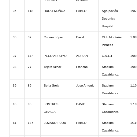
35
148
RUFAT MUÑOZ
PABLO
Agrupación
1:07
Deportiva
Hospital
36
39
Corzan López
David
Club Montaña
1:08
Pirineos
37
117
PECO ARROYO
ADRIAN
C.A.E.I
1:09
38
77
Tejero Aznar
Francho
Stadium
1:09
Casablanca
39
89
Soria Soria
Jose Antonio
Stadium
1:10
Casablanca
40
80
LOSTRES
DAVID
Stadium
1:10
GRACIA
Casablanca
41
137
LOZANO PLOU
PABLO
Stadium
1:11
Casablanca