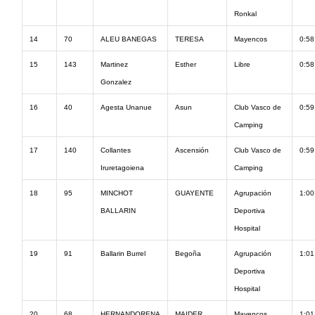
Ronkal
14
70
ALEU BANEGAS
TERESA
Mayencos
0:58
15
143
Martinez
Esther
Libre
0:58
Gonzalez
16
40
Agesta Unanue
Asun
Club Vasco de
0:59
Camping
17
140
Collantes
Ascensión
Club Vasco de
0:59
Iruretagoiena
Camping
18
95
MINCHOT
GUAYENTE
Agrupación
1:00
BALLARIN
Deportiva
Hospital
19
91
Ballarin Burrel
Begoña
Agrupación
1:01
Deportiva
Hospital
20
68
HERNANDORENA
MAIDER
Mayencos
1:01