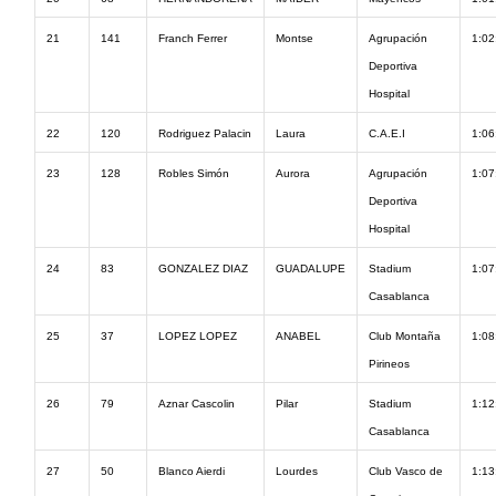
21
141
Franch Ferrer
Montse
Agrupación
1:02
Deportiva
Hospital
22
120
Rodriguez Palacin
Laura
C.A.E.I
1:06
23
128
Robles Simón
Aurora
Agrupación
1:07
Deportiva
Hospital
24
83
GONZALEZ DIAZ
GUADALUPE
Stadium
1:07
Casablanca
25
37
LOPEZ LOPEZ
ANABEL
Club Montaña
1:08
Pirineos
26
79
Aznar Cascolin
Pilar
Stadium
1:12
Casablanca
27
50
Blanco Aierdi
Lourdes
Club Vasco de
1:13