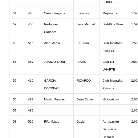
FONDO
51
445
Soria Cirugeda
Francisco
Mayencos
1:57
52
453
Rodriguez
Jose Manuel
Diablillos Rivas
1:59
Carrasco
53
516
Alen Martin
Eduardo
Club Montaña
1:59
Pirineos
54
457
JUANJO GOÑI
ISAAC
Club E.F.
2:00
UHARTE
55
410
GARCIA
RICARDO
Club Montaña
2:00
CORREAS
Pirineos
56
488
Martin Martinez
Juan Carlos
Heliconides
2:00
57
489
2:00
58
510
Rifa Matas
David
Agrupación
2:00
Deportiva
Hospital