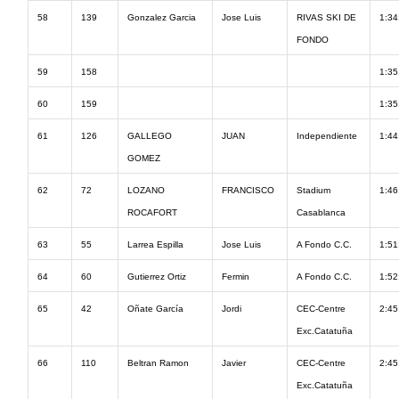
58
139
Gonzalez Garcia
Jose Luis
RIVAS SKI DE
1:34
FONDO
59
158
1:35
60
159
1:35
61
126
GALLEGO
JUAN
Independiente
1:44
GOMEZ
62
72
LOZANO
FRANCISCO
Stadium
1:46
ROCAFORT
Casablanca
63
55
Larrea Espilla
Jose Luis
A Fondo C.C.
1:51
64
60
Gutierrez Ortiz
Fermin
A Fondo C.C.
1:52
65
42
Oñate García
Jordi
CEC-Centre
2:45
Exc.Catatuña
66
110
Beltran Ramon
Javier
CEC-Centre
2:45
Exc.Catatuña