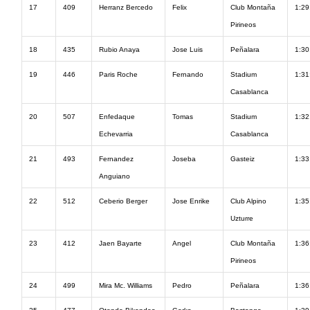
17
409
Herranz Bercedo
Felix
Club Montaña
1:29
Pirineos
18
435
Rubio Anaya
Jose Luis
Peñalara
1:30
19
446
Paris Roche
Fernando
Stadium
1:31
Casablanca
20
507
Enfedaque
Tomas
Stadium
1:32
Echevarria
Casablanca
21
493
Fernandez
Joseba
Gasteiz
1:33
Anguiano
22
512
Ceberio Berger
Jose Enrike
Club Alpino
1:35
Uzturre
23
412
Jaen Bayarte
Angel
Club Montaña
1:36
Pirineos
24
499
Mira Mc. Williams
Pedro
Peñalara
1:36