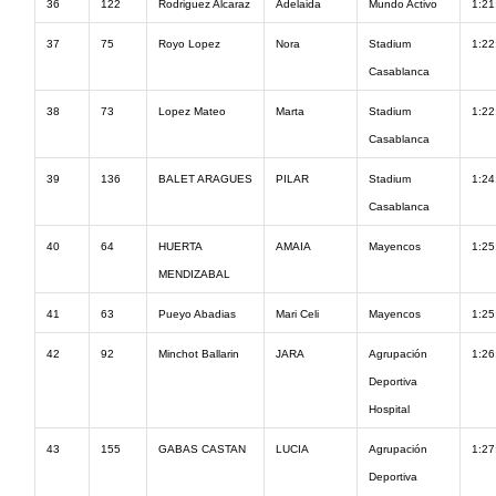
36
122
Rodriguez Alcaraz
Adelaida
Mundo Activo
1:21
37
75
Royo Lopez
Nora
Stadium
1:22
Casablanca
38
73
Lopez Mateo
Marta
Stadium
1:22
Casablanca
39
136
BALET ARAGUES
PILAR
Stadium
1:24
Casablanca
40
64
HUERTA
AMAIA
Mayencos
1:25
MENDIZABAL
41
63
Pueyo Abadias
Mari Celi
Mayencos
1:25
42
92
Minchot Ballarin
JARA
Agrupación
1:26
Deportiva
Hospital
43
155
GABAS CASTAN
LUCIA
Agrupación
1:27
Deportiva