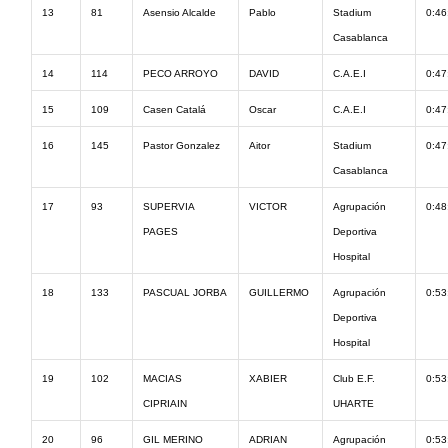
13
81
Asensio Alcalde
Pablo
Stadium
0:46
Casablanca
14
114
PECO ARROYO
DAVID
C.A.E.I
0:47
15
109
Casen Catalá
Oscar
C.A.E.I
0:47
16
145
Pastor Gonzalez
Aitor
Stadium
0:47
Casablanca
17
93
SUPERVIA
VICTOR
Agrupación
0:48
PAGES
Deportiva
Hospital
18
133
PASCUAL JORBA
GUILLERMO
Agrupación
0:53
Deportiva
Hospital
19
102
MACIAS
XABIER
Club E.F.
0:53
CIPRIAIN
UHARTE
20
96
GIL MERINO
ADRIAN
Agrupación
0:53