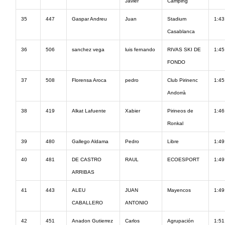
Javier
Camping
35
447
Gaspar Andreu
Juan
Stadium
1:43
Casablanca
36
506
sanchez vega
luis fernando
RIVAS SKI DE
1:45
FONDO
37
508
Florensa Aroca
pedro
Club Pirinenc
1:45
Andorrà
38
419
Alkat Lafuente
Xabier
Pirineos de
1:46
Ronkal
39
480
Gallego Aldama
Pedro
Libre
1:49
40
481
DE CASTRO
RAUL
ECOESPORT
1:49
ARRIBAS
41
443
ALEU
JUAN
Mayencos
1:49
CABALLERO
ANTONIO
42
451
Anadon Gutierrez
Carlos
Agrupación
1:51