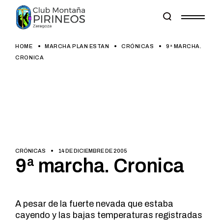
Skip
to
the
content
HOME
MARCHA PLAN ESTAN
CRÓNICAS
9ª MARCHA.
CRONICA
CRÓNICAS
14 DE DICIEMBRE DE 2005
9ª marcha. Cronica
A pesar de la fuerte nevada que estaba
cayendo y las bajas temperaturas registradas