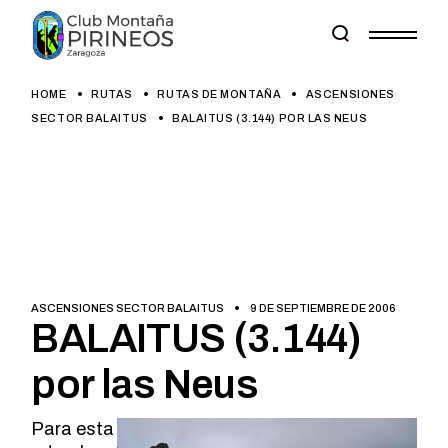
Skip
to
the
content
HOME
RUTAS
RUTAS DE MONTAÑA
ASCENSIONES
SECTOR BALAITUS
BALAITUS (3.144) POR LAS NEUS
ASCENSIONES SECTOR BALAITUS
9 DE SEPTIEMBRE DE 2006
BALAITUS (3.144)
por las Neus
Para esta