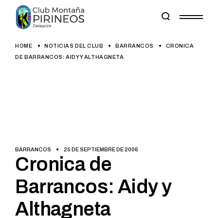
Skip
to
the
content
HOME
NOTICIAS DEL CLUB
BARRANCOS
CRONICA
DE BARRANCOS: AIDY Y ALTHAGNETA
BARRANCOS
25 DE SEPTIEMBRE DE 2006
Cronica de
Barrancos: Aidy y
Althagneta