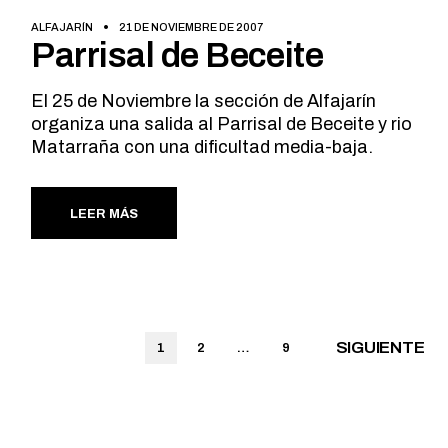
ALFAJARÍN
21 DE NOVIEMBRE DE 2007
Parrisal de Beceite
El 25 de Noviembre la sección de Alfajarín
organiza una salida al Parrisal de Beceite y rio
Matarraña con una dificultad media-baja.
LEER MÁS
Paginación
SIGUIENTE
1
2
…
9
de
entradas