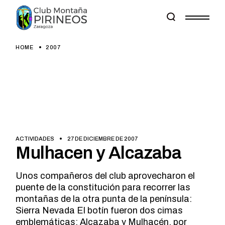
Skip
to
the
content
HOME
2007
ACTIVIDADES
27 DE DICIEMBRE DE 2007
Mulhacen y Alcazaba
Unos compañeros del club aprovecharon el
puente de la constitución para recorrer las
montañas de la otra punta de la península:
Sierra Nevada El botín fueron dos cimas
emblemáticas: Alcazaba y Mulhacén, por