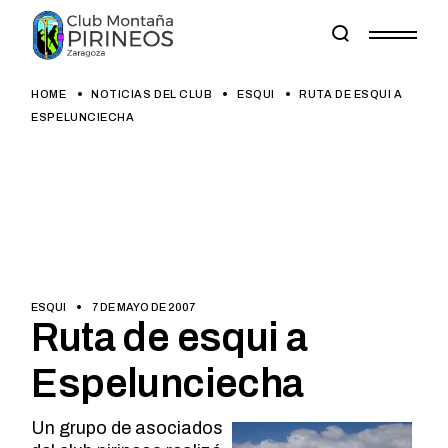
Skip
to
the
content
HOME
NOTICIAS DEL CLUB
ESQUI
RUTA DE ESQUI A
ESPELUNCIECHA
ESQUI
7 DE MAYO DE 2007
Ruta de esqui a
Espelunciecha
Un grupo de asociados