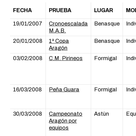
FECHA
PRUEBA
LUGAR
MO
19/01/2007
Cronoescalada
Benasque
Indi
M.A.B.
20/01/2008
1ª Copa
Benasque
Indi
Aragón
03/02/2008
C.M. Pirineos
Formigal
Indi
16/03/2008
Peña Guara
Formigal
Indi
30/03/2008
Campeonato
Astùn
Equ
Aragón por
equipos