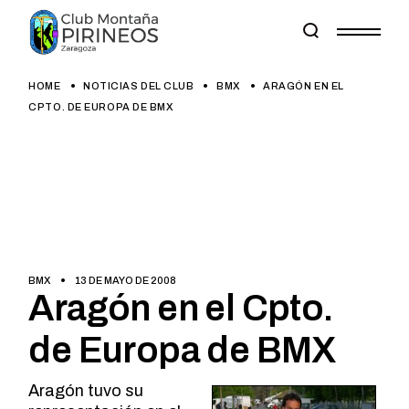
Skip
to
the
content
HOME
NOTICIAS DEL CLUB
BMX
ARAGÓN EN EL
CPTO. DE EUROPA DE BMX
BMX
13 DE MAYO DE 2008
Aragón en el Cpto.
de Europa de BMX
Aragón tuvo su