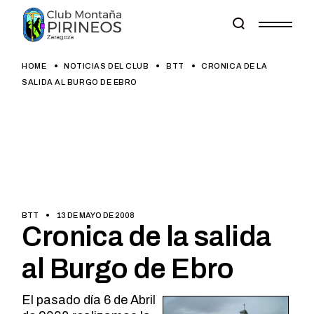
Skip
to
the
content
HOME
NOTICIAS DEL CLUB
BTT
CRONICA DE LA
SALIDA AL BURGO DE EBRO
BTT
13 DE MAYO DE 2008
Cronica de la salida
al Burgo de Ebro
El pasado día 6 de Abril