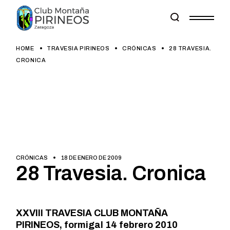
Skip
to
the
content
HOME
TRAVESIA PIRINEOS
CRÓNICAS
28 TRAVESIA.
CRONICA
CRÓNICAS
18 DE ENERO DE 2009
28 Travesia. Cronica
XXVIII TRAVESIA CLUB MONTAÑA
PIRINEOS, formigal 14 febrero 2010