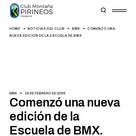
Skip
to
the
content
HOME
NOTICIAS DEL CLUB
BMX
COMENZÓ UNA
NUEVA EDICIÓN DE LA ESCUELA DE BMX.
BMX
19 DE FEBRERO DE 2009
Comenzó una nueva
edición de la
Escuela de BMX.