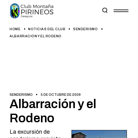
Skip
to
the
content
HOME
NOTICIAS DEL CLUB
SENDERISMO
ALBARRACIÓN Y EL RODENO
SENDERISMO
5 DE OCTUBRE DE 2009
Albarración y el
Rodeno
La excursión de