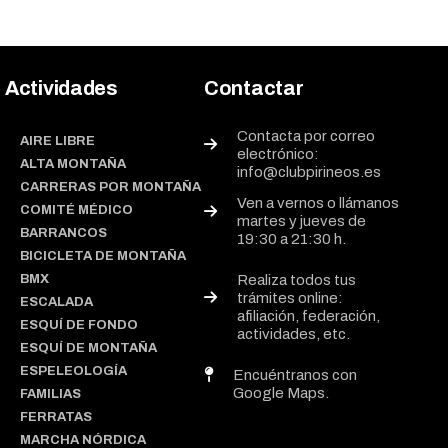
Actividades
Contactar
Contacta por correo
AIRE LIBRE
electrónico:
ALTA MONTAÑA
info@clubpirineos.es
CARRERAS POR MONTAÑA
Ven a vernos o llámanos
COMITÉ MÉDICO
martes y jueves de
BARRANCOS
19:30 a 21:30 h.
BICICLETA DE MONTAÑA
BMX
Realiza todos tus
trámites online:
ESCALADA
afiliación, federación,
ESQUÍ DE FONDO
actividades, etc.
ESQUÍ DE MONTAÑA
ESPELEOLOGÍA
Encuéntranos con
Google Maps.
FAMILIAS
FERRATAS
MARCHA NÓRDICA