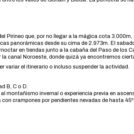
MARCHA NÓRDICA
ESPELEOLOGIA
ORIENTACION
ESQUI
SENDERISMO
FAMILIAS
FERRATAS
del Pirineo que, por no llegar a la mágica cota 3.000m
MARCHA NÓRDICA
ficas panorámicas desde su cima de 2.973m. El sabado
ernoctar en tiendas junto a la cabaña del Paso de los C
ORIENTACION
la canal Noroeste, donde quizá ya encontremos cierta
SENDERISMO
variar el itinerario o incluso suspender la actividad.
ad B, C o D.
n al montañismo invernal o experiencia previa en ascen
ha con crampones por pendientes nevadas de hasta 45º