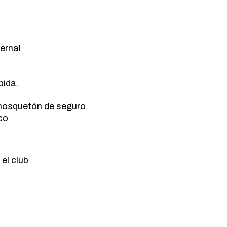
ernal
bida.
 mosquetón de seguro
co
el club