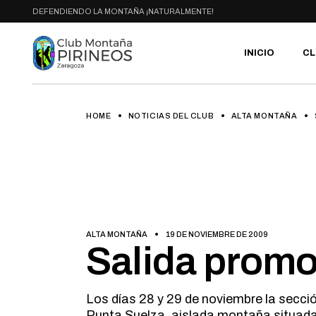
Skip
DEFENDIENDO LA MONTAÑA ¡NATURALMENTE!
to
the
content
INICIO
CL
HOME
NOTICIAS DEL CLUB
ALTA MONTAÑA
PR
SE
CA
AC
HA
GA
BI
ALTA MONTAÑA
19 DE NOVIEMBRE DE 2009
RU
Salida promo
Los días 28 y 29 de noviembre la secc
Punta Suelza, aislada montaña situada e