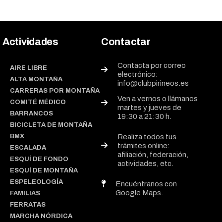
Actividades
Contactar
Contacta por correo
AIRE LIBRE
electrónico:
ALTA MONTAÑA
info@clubpirineos.es
CARRERAS POR MONTAÑA
Ven a vernos o llámanos
COMITÉ MÉDICO
martes y jueves de
BARRANCOS
19:30 a 21:30 h.
BICICLETA DE MONTAÑA
BMX
Realiza todos tus
trámites online:
ESCALADA
afiliación, federación,
ESQUÍ DE FONDO
actividades, etc.
ESQUÍ DE MONTAÑA
ESPELEOLOGÍA
Encuéntranos con
Google Maps.
FAMILIAS
FERRATAS
MARCHA NÓRDICA