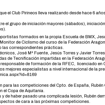
MARCHA NÓRDICA
ESPELEOLOGIA
ORIENTACION
ue el Club Pirineos lleva realizando desde hace 6 años
ESQUI
SENDERISMO
FAMILIAS
e el grupo de iniciación mayores (sábados), iniciació
FERRATAS
s).
MARCHA NÓRDICA
eportistas formados en la propia Escuela de BMX, Jesú
ORIENTACION
Monitor de Ciclismo del curso de la Federación Aragon
SENDERISMO
 las correspondientes prácticas.
écnicos, José Mª Fuente, Jesús Torres y Javier Torres,
das de Tecnificación impartidas en la Federación Ara
, responsable de formación de la RFEC, licenciado en C
os mejores especialistas a nivel internacional de la pre
ronica.aspx?id=8169
n para las competiciones del Cpto. de España, Rubén C
en el Copa de Aquitania.
s y de haber pasado una complicada lesión, Rubén dem
aspectos de cara a las próximas competiciones.