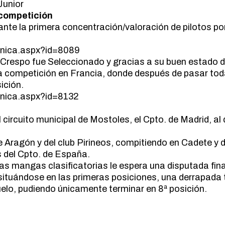
Junior
 competición
cante la primera concentración/valoración de pilotos p
ronica.aspx?id=8089
respo fue Seleccionado y gracias a su buen estado 
 competición en Francia, donde después de pasar todas
sición.
ronica.aspx?id=8132
 circuito municipal de Mostoles, el Cpto. de Madrid, a
e Aragón y del club Pirineos, compitiendo en Cadete y
s del Cpto. de España.
s mangas clasificatorias le espera una disputada final
, situándose en las primeras posiciones, una derrapada
uelo, pudiendo únicamente terminar en 8ª posición.