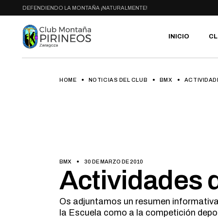
Skip
DEFENDIENDO LA MONTAÑA ¡NATURALMENTE!
to
the
content
INICIO
CL
HOME
NOTICIAS DEL CLUB
BMX
ACTIVIDAD
PR
SE
CA
AC
HA
GA
BI
BMX
30 DE MARZO DE 2010
RU
Actividades
Os adjuntamos un resumen informativa d
la Escuela como a la competición depor