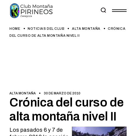
Skip
to
the
content
HOME
NOTICIAS DEL CLUB
ALTA MONTAÑA
CRÓNICA
DEL CURSO DE ALTA MONTAÑA NIVEL II
ALTA MONTAÑA
30 DE MARZO DE 2010
Crónica del curso de
alta montaña nivel II
Los pasados 6 y 7 de