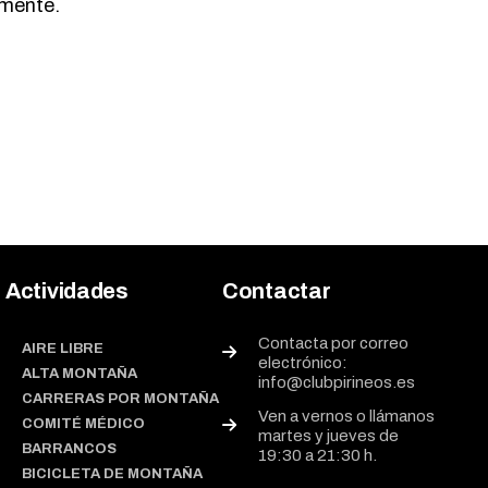
omente.
Actividades
Contactar
Contacta por correo
AIRE LIBRE
electrónico:
ALTA MONTAÑA
info@clubpirineos.es
CARRERAS POR MONTAÑA
Ven a vernos o llámanos
COMITÉ MÉDICO
martes y jueves de
BARRANCOS
19:30 a 21:30 h.
BICICLETA DE MONTAÑA