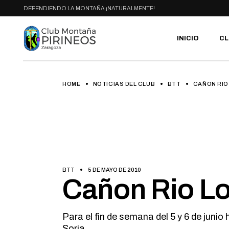
Skip
DEFENDIENDO LA MONTAÑA ¡NATURALMENTE!
to
the
content
INICIO
CL
HOME
NOTICIAS DEL CLUB
BTT
CAÑON RIO 
PR
SE
CA
AC
HA
GA
BI
BTT
5 DE MAYO DE 2010
RU
Cañon Rio Lo
Para el fin de semana del 5 y 6 de juni
Soria.