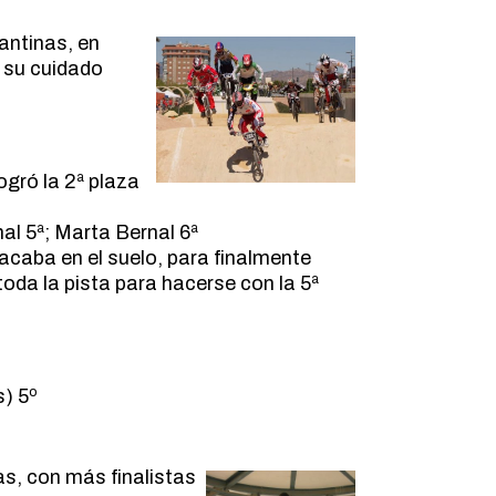
cantinas, en
 su cuidado
ogró la 2ª plaza
al 5ª; Marta Bernal 6ª
 acaba en el suelo, para finalmente
toda la pista para hacerse con la 5ª
s) 5º
as, con más finalistas