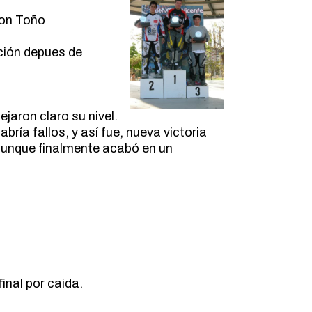
con Toño
ción depues de
ejaron claro su nivel.
ía fallos, y así fue, nueva victoria
aunque finalmente acabó en un
inal por caida.