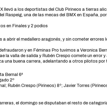
MARCHA NÓRDICA
ESPELEOLOGIA
llevó a los deportistas del Club Pirineos a tierras ali
ORIENTACION
ESQUI
 del Raspeig, una de las mecas del BMX en España, por
SENDERISMO
FAMILIAS
os en Finales y 2 podios
FERRATAS
MARCHA NÓRDICA
 abrir el medallero aragonés, y sin cometer errores l
ORIENTACION
SENDERISMO
o defraudaron y en Féminas Pro tuvimos a Veronica Bern
Cae la valla de salida y Rubén Crespo comete un error y
liza una buena carrera, adelantando a otros pilotos por 
ta Bernal 6ª
lgado 2º
nal; Rubén Crespo (Pirineos) 8º; Javier Torres (Pirineo
rreras, el domingo se disputaban el resto de categorí