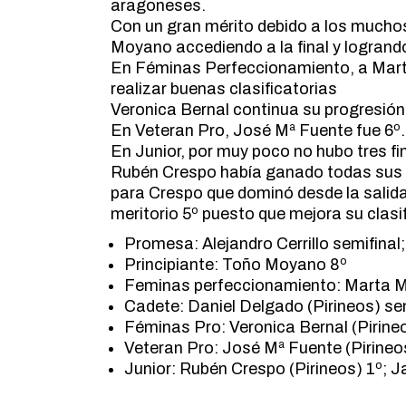
aragoneses.
Con un gran mérito debido a los muchos
Moyano accediendo a la final y logrando
En Féminas Perfeccionamiento, a Marta
realizar buenas clasificatorias
Veronica Bernal continua su progresión 
En Veteran Pro, José Mª Fuente fue 6º.
En Junior, por muy poco no hubo tres fina
Rubén Crespo había ganado todas sus ma
para Crespo que dominó desde la salid
meritorio 5º puesto que mejora su clasi
Promesa: Alejandro Cerrillo semifinal;
Principiante: Toño Moyano 8º
Feminas perfeccionamiento: Marta 
Cadete: Daniel Delgado (Pirineos) se
Féminas Pro: Veronica Bernal (Pirineo
Veteran Pro: José Mª Fuente (Pirineo
Junior: Rubén Crespo (Pirineos) 1º; Ja