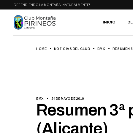
Skip
DEFENDIENDO LA MONTAÑA ¡NATURALMENTE!
to
the
content
INICIO
CL
HOME
NOTICIAS DEL CLUB
BMX
RESUMEN 3
PR
SE
CA
AC
HA
GA
BI
BMX
24 DE MAYO DE 2010
RU
Resumen 3ª 
(Alicante)