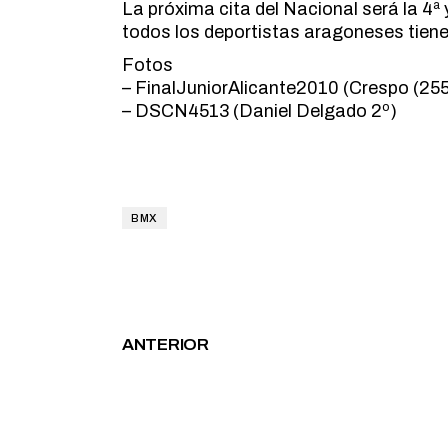
La próxima cita del Nacional será la 4ª y
todos los deportistas aragoneses tien
Fotos
– FinalJuniorAlicante2010 (Crespo (255)
– DSCN4513 (Daniel Delgado 2º)
BMX
ANTERIOR