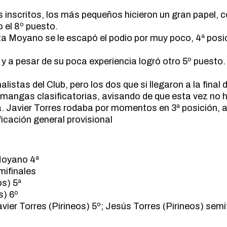
 inscritos, los más pequeños hicieron un gran papel, 
 el 8º puesto.
 Moyano se le escapó el podio por muy poco, 4ª posi
y a pesar de su poca experiencia logró otro 5º puesto.
listas del Club, pero los dos que si llegaron a la final d
ngas clasificatorias, avisando de que esta vez no habr
a. Javier Torres rodaba por momentos en 3ª posición, 
ficación general provisional
Moyano 4ª
mifinales
s) 5ª
s) 6º
vier Torres (Pirineos) 5º; Jesús Torres (Pirineos) semif