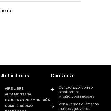
omente.
Actividades
Contactar
Contacta por correo
AIRE LIBRE
electrónico:
ALTA MONTAÑA
info@clubpirineos.es
CARRERAS POR MONTAÑA
Ven a vernos o llámanos
COMITÉ MÉDICO
martes y jueves de