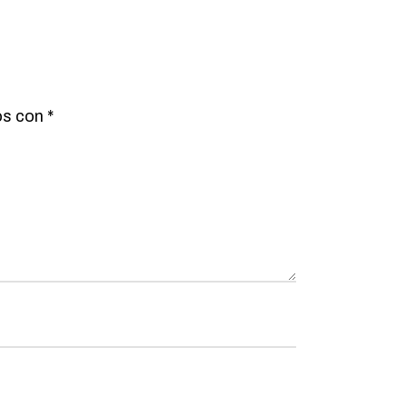
os con
*