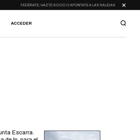
FEDÉRATE, HAZTE SOCIO O APÚNTATE A LAS SALIDAS
ACCEDER
unta Escarra.
 de Ip, para el