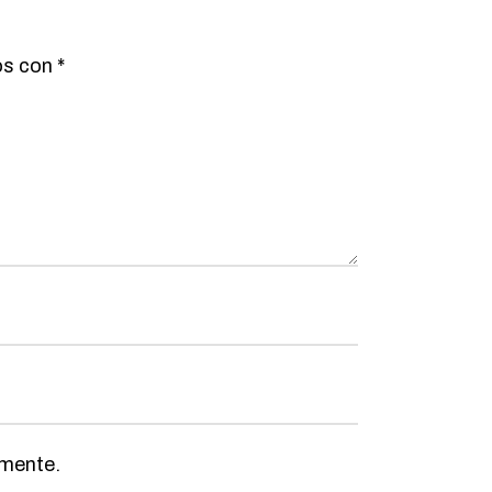
os con
*
omente.