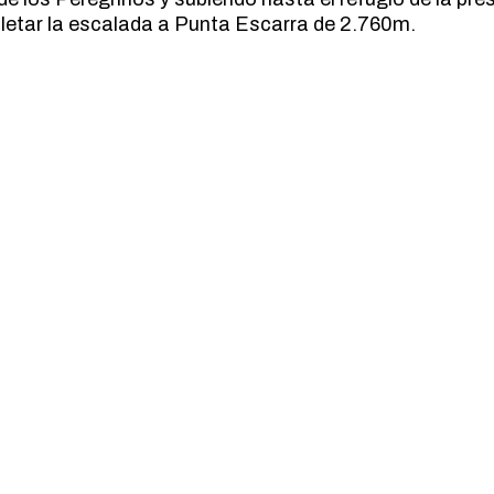
MARCHA NÓRDICA
etar la escalada a Punta Escarra de 2.760m.
ESPELEOLOGIA
ORIENTACION
ESQUI
SENDERISMO
FAMILIAS
FERRATAS
MARCHA NÓRDICA
ORIENTACION
SENDERISMO