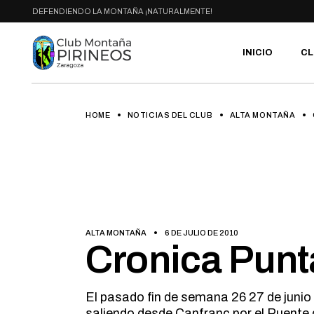
Skip
DEFENDIENDO LA MONTAÑA ¡NATURALMENTE!
to
the
content
INICIO
CL
HOME
NOTICIAS DEL CLUB
ALTA MONTAÑA
PR
SE
CA
AC
HA
GA
BI
ALTA MONTAÑA
6 DE JULIO DE 2010
RU
Cronica Punt
El pasado fin de semana 26 27 de junio
saliendo desde Canfranc por el Puente de