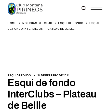
Skip
to
the
content
HOME
NOTICIAS DEL CLUB
ESQUÍ DE FONDO
ESQUI
DE FONDO INTERCLUBS – PLATEAU DE BEILLE
ESQUÍ DE FONDO
24 DE FEBRERO DE 2011
Esqui de fondo
InterClubs – Plateau
de Beille