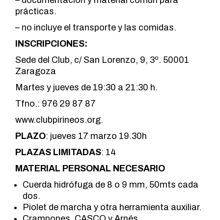
– documentación y material común para
prácticas.
– no incluye el transporte y las comidas.
INSCRIPCIONES:
Sede del Club, c/ San Lorenzo, 9, 3º. 50001
Zaragoza
Martes y jueves de 19:30 a 21:30 h.
Tfno.: 976 29 87 87
www.clubpirineos.org.
PLAZO
: jueves 17 marzo 19.30h
PLAZAS LIMITADAS
: 14
MATERIAL PERSONAL NECESARIO
Cuerda hidrófuga de 8 o 9 mm, 50mts cada
dos.
Piolet de marcha y otra herramienta auxiliar.
Crampones, CASCO y Arnés.