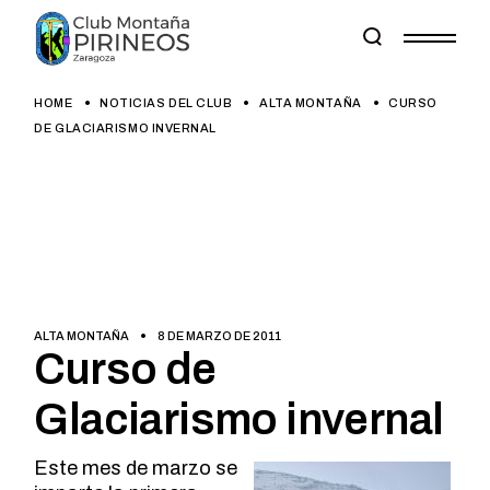
Skip
to
the
content
HOME
NOTICIAS DEL CLUB
ALTA MONTAÑA
CURSO
DE GLACIARISMO INVERNAL
ALTA MONTAÑA
8 DE MARZO DE 2011
Curso de
Glaciarismo invernal
Este mes de marzo se