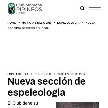
Skip
to
the
content
HOME
NOTICIAS DEL CLUB
ESPELEOLOGIA
NUEVA
SECCIÓN DE ESPELEOLOGIA
ESPELEOLOGIA
SECCIONES
24 DE ENERO DE 2012
Nueva sección de
espeleologia
El Club tiene su