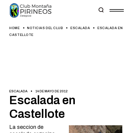
Skip
to
the
content
HOME
NOTICIAS DEL CLUB
ESCALADA
ESCALADA EN
CASTELLOTE
ESCALADA
14 DE MAYO DE 2012
Escalada en
Castellote
La seccion de