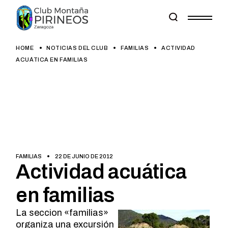
Skip
to
the
content
HOME
NOTICIAS DEL CLUB
FAMILIAS
ACTIVIDAD
ACUÁTICA EN FAMILIAS
FAMILIAS
22 DE JUNIO DE 2012
Actividad acuática
en familias
La seccion «familias»
organiza una excursión