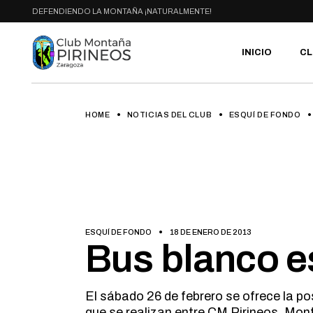
Skip
DEFENDIENDO LA MONTAÑA ¡NATURALMENTE!
to
the
content
INICIO
CL
HOME
NOTICIAS DEL CLUB
ESQUÍ DE FONDO
PR
SE
CA
AC
HA
GA
BI
ESQUÍ DE FONDO
18 DE ENERO DE 2013
RU
Bus blanco e
El sábado 26 de febrero se ofrece la po
que se realizan entre CM Pirineos, Mon