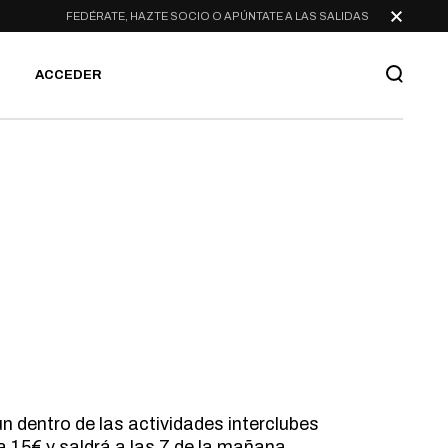
FEDÉRATE, HAZTE SOCIO O APÚNTATE A LAS SALIDAS
ACCEDER
n dentro de las actividades interclubes
 15€ y saldrá a las 7 de la mañana