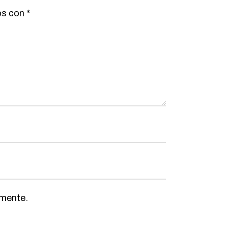
os con
*
omente.