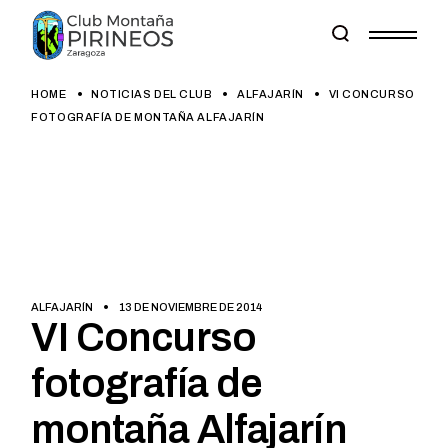
Skip
to
the
content
HOME
NOTICIAS DEL CLUB
ALFAJARÍN
VI CONCURSO
FOTOGRAFÍA DE MONTAÑA ALFAJARÍN
ALFAJARÍN
13 DE NOVIEMBRE DE 2014
VI Concurso
fotografía de
montaña Alfajarín