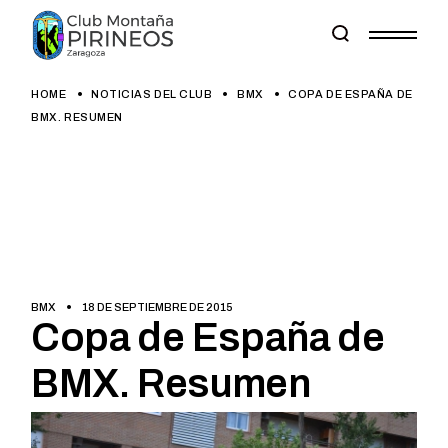
Skip
to
the
content
HOME
NOTICIAS DEL CLUB
BMX
COPA DE ESPAÑA DE
BMX. RESUMEN
BMX
18 DE SEPTIEMBRE DE 2015
Copa de España de
BMX. Resumen