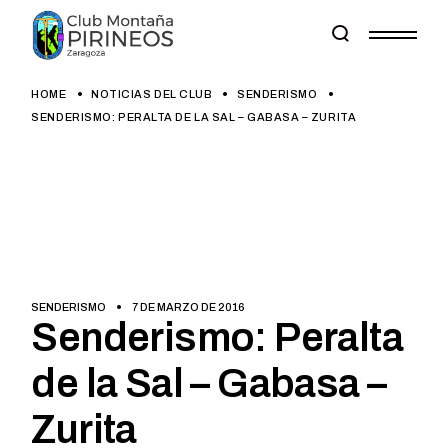
Skip
to
the
content
HOME
NOTICIAS DEL CLUB
SENDERISMO
SENDERISMO: PERALTA DE LA SAL – GABASA – ZURITA
SENDERISMO
7 DE MARZO DE 2016
Senderismo: Peralta
de la Sal – Gabasa –
Zurita