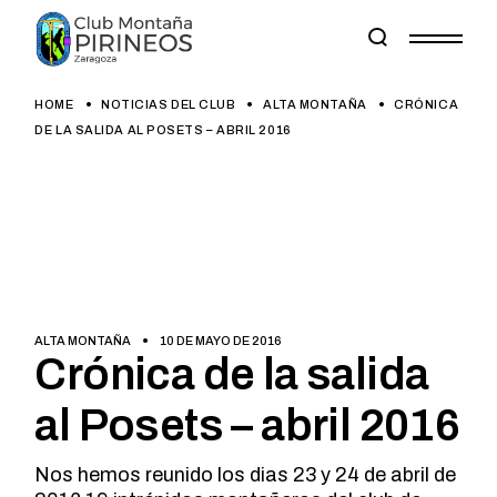
Skip
to
the
content
HOME
NOTICIAS DEL CLUB
ALTA MONTAÑA
CRÓNICA
DE LA SALIDA AL POSETS – ABRIL 2016
ALTA MONTAÑA
10 DE MAYO DE 2016
Crónica de la salida
al Posets – abril 2016
Nos hemos reunido los dias 23 y 24 de abril de