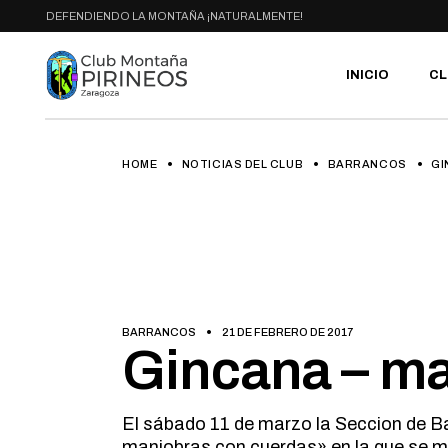
Skip
DEFENDIENDO LA MONTAÑA ¡NATURALMENTE!
to
the
content
INICIO
CL
HOME
NOTICIAS DEL CLUB
BARRANCOS
PR
GI
SE
CA
AC
HA
GA
BI
BARRANCOS
21 DE FEBRERO DE 2017
RU
Gincana – ma
El sábado 11 de marzo la Seccion de 
maniobras con cuerdas» en la que se mo