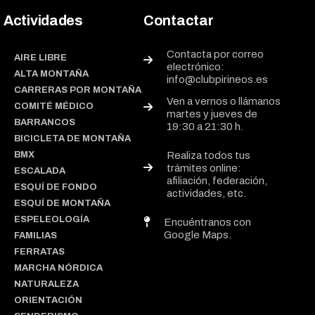
Actividades
Contactar
Contacta por correo
AIRE LIBRE
electrónico:
ALTA MONTAÑA
info@clubpirineos.es
CARRERAS POR MONTAÑA
Ven a vernos o llámanos
COMITÉ MÉDICO
martes y jueves de
BARRANCOS
19:30 a 21:30 h.
BICICLETA DE MONTAÑA
BMX
Realiza todos tus
trámites online:
ESCALADA
afiliación, federación,
ESQUÍ DE FONDO
actividades, etc.
ESQUÍ DE MONTAÑA
ESPELEOLOGÍA
Encuéntranos con
Google Maps.
FAMILIAS
FERRATAS
MARCHA NÓRDICA
NATURALEZA
ORIENTACIÓN