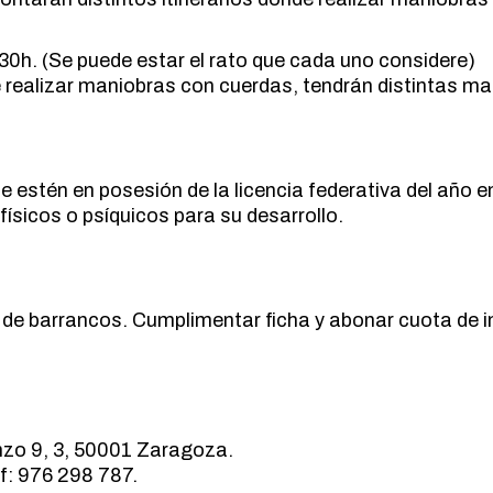
MARCHA NÓRDICA
ESPELEOLOGIA
ORIENTACION
30h. (Se puede estar el rato que cada uno considere)
ESQUI
SENDERISMO
 realizar maniobras con cuerdas, tendrán distintas man
FAMILIAS
FERRATAS
MARCHA NÓRDICA
ORIENTACION
e estén en posesión de la licencia federativa del añ
ísicos o psíquicos para su desarrollo.
SENDERISMO
e barrancos. Cumplimentar ficha y abonar cuota de ins
nzo 9, 3, 50001 Zaragoza.
lf: 976 298 787.