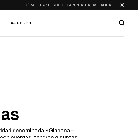
FEDÉRATE, HAZTE SOCIO O APÚNTATE A LAS SALIDAS
ACCEDER
das
ividad denominada «Gincana –
con cuerdas, tendrán distintas