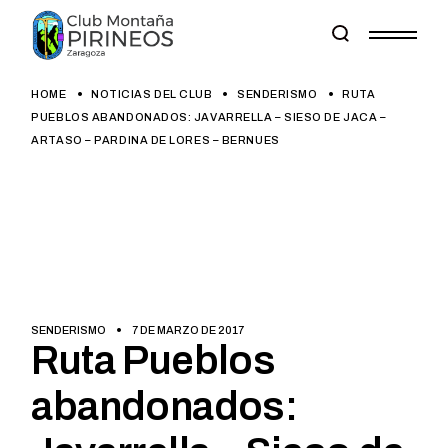
Skip
to
the
content
HOME
NOTICIAS DEL CLUB
SENDERISMO
RUTA
PUEBLOS ABANDONADOS: JAVARRELLA – SIESO DE JACA –
ARTASO – PARDINA DE LORES – BERNUES
SENDERISMO
7 DE MARZO DE 2017
Ruta Pueblos
abandonados: