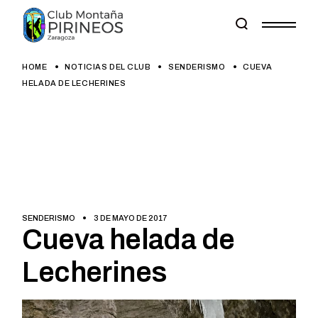
Skip
to
the
content
HOME
NOTICIAS DEL CLUB
SENDERISMO
CUEVA
HELADA DE LECHERINES
SENDERISMO
3 DE MAYO DE 2017
Cueva helada de
Lecherines