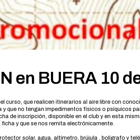
MARCHA NÓRDICA
ESPELEOLOGIA
ORIENTACION
ESQUI
SENDERISMO
FAMILIAS
FERRATAS
MARCHA NÓRDICA
ORIENTACION
SENDERISMO
 en BUERA 10 de
 curso, que realicen itinerarios al aire libre con cono
y que no tengan impedimentos físicos o psíquicos par
ficha de inscripción, disponible en el club y en esta m
 ficha y que se nos remita electrónicamente.
otector solar, agua, altímetro, brújula , bolígrafo y tel