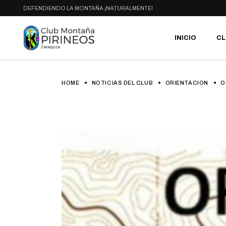
Skip
DEFENDIENDO LA MONTAÑA ¡NATURALMENTE!
to
the
content
INICIO
CL
HOME
NOTICIAS DEL CLUB
ORIENTACION
PR
O
SE
CA
AC
HA
GA
BI
RU