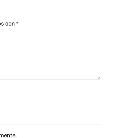
os con
*
omente.