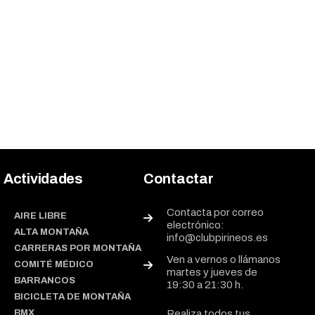
Actividades
Contactar
Contacta por correo
AIRE LIBRE
electrónico:
ALTA MONTAÑA
info@clubpirineos.es
CARRERAS POR MONTAÑA
Ven a vernos o llámanos
COMITÉ MÉDICO
martes y jueves de
BARRANCOS
19:30 a 21:30 h.
BICICLETA DE MONTAÑA
BMX
Realiza todos tus