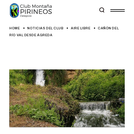
Skip
to
the
content
HOME
NOTICIAS DEL CLUB
AIRE LIBRE
CAÑÓN DEL
RÍO VAL DESDE ÁGREDA