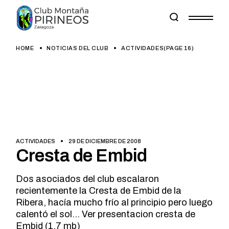
Skip
to
the
content
HOME
NOTICIAS DEL CLUB
ACTIVIDADES
(PAGE 16)
ACTIVIDADES
29 DE DICIEMBRE DE 2008
Cresta de Embid
Dos asociados del club escalaron
recientemente la Cresta de Embid de la
Ribera, hacía mucho frío al principio pero luego
calentó el sol… Ver presentacion cresta de
Embid (1,7 mb)