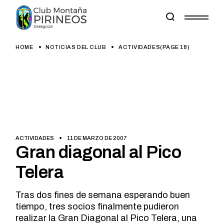
Skip
to
the
content
HOME
NOTICIAS DEL CLUB
ACTIVIDADES
(PAGE 18)
ACTIVIDADES
11 DE MARZO DE 2007
Gran diagonal al Pico
Telera
Tras dos fines de semana esperando buen
tiempo, tres socios finalmente pudieron
realizar la Gran Diagonal al Pico Telera, una