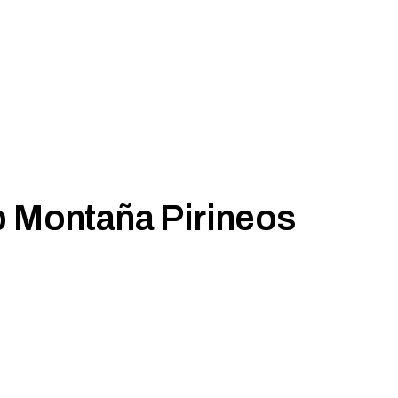
MARCHA NÓRDICA
ESPELEOLOGIA
ORIENTACION
ESQUI
SENDERISMO
FAMILIAS
FERRATAS
MARCHA NÓRDICA
ORIENTACION
SENDERISMO
b Montaña Pirineos