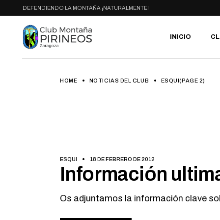
Skip
DEFENDIENDO LA MONTAÑA ¡NATURALMENTE!
to
the
content
INICIO
CL
HOME
NOTICIAS DEL CLUB
ESQUI
(PAGE 2)
PR
SE
CA
AC
HA
GA
BI
ESQUI
18 DE FEBRERO DE 2012
Información ultim
RU
Os adjuntamos la información clave sobr