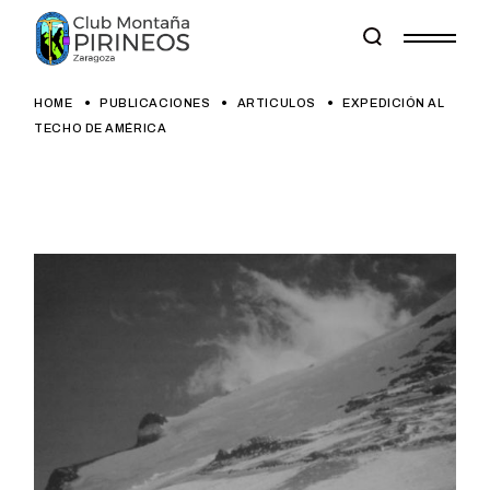
Skip
to
the
content
HOME
PUBLICACIONES
ARTICULOS
EXPEDICIÓN AL
TECHO DE AMÉRICA