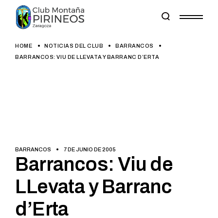
Skip
to
the
content
HOME
NOTICIAS DEL CLUB
BARRANCOS
BARRANCOS: VIU DE LLEVATA Y BARRANC D’ERTA
BARRANCOS
7 DE JUNIO DE 2005
Barrancos: Viu de
LLevata y Barranc
d’Erta