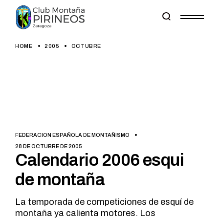
Skip
to
the
content
HOME
2005
OCTUBRE
FEDERACION ESPAÑOLA DE MONTAÑISMO
28 DE OCTUBRE DE 2005
Calendario 2006 esqui
de montaña
La temporada de competiciones de esquí de
montaña ya calienta motores. Los