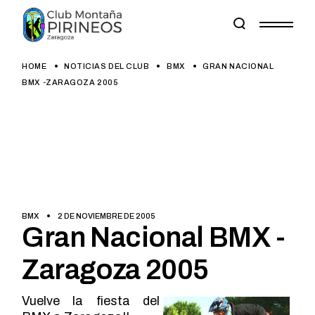
Skip
to
the
content
HOME
NOTICIAS DEL CLUB
BMX
GRAN NACIONAL
BMX -ZARAGOZA 2005
BMX
2 DE NOVIEMBRE DE 2005
Gran Nacional BMX -
Zaragoza 2005
Vuelve la fiesta del