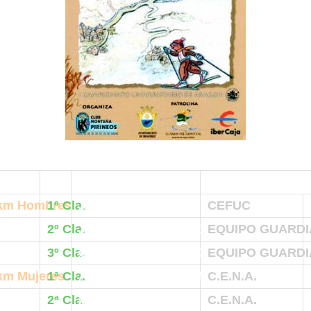
km Hombres
1º Cla.
JOSEP GIRO
CEFUC
2º Cla.
J. RAMON NAVARRO
EQUIPO GUARDIA
3º Cla.
GERARDO CLAVERO
EQUIPO GUARDIA
km Mujeres
1ª Cla.
ANNA SERRA SALAME
C.E.N.A.
2ª Cla.
MARTA FOLCH
C.E.N.A.