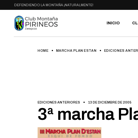
Skip
DEFENDIENDO LA MONTAÑA ¡NATURALMENTE!
to
the
content
INICIO
CL
HOME
MARCHA PLAN ESTAN
EDICIONES ANTE
PR
SE
CA
AC
HA
GA
BI
EDICIONES ANTERIORES
13 DE DICIEMBRE DE 2005
RU
3ª marcha Pl