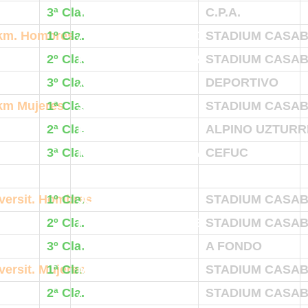
3ª Cla.
YOLANDA GOMEZ
C.P.A.
km. Hombres
1º Cla.
ANTONIO LOBO ESCOLAR
STADIUM CASA
2º Cla.
RICARDO BELACORTU
STADIUM CASA
3º Cla.
XABIER ZARRANZ
DEPORTIVO
km Mujeres
1ª Cla.
SILVIA HERRERO
STADIUM CASA
2ª Cla.
BEGOÑA IRAOLA
ALPINO UZTURR
3ª Cla.
NURIA ELVIRA RIERA
CEFUC
versit. Hombres
1º Cla.
JORGE GRACIA
STADIUM CASA
2º Cla.
PEDRO ENFEDAQUE
STADIUM CASA
3º Cla.
TOBIAS OSTBERG
A FONDO
versit. Mujeres
1ª Cla.
MARIAN ZUECO
STADIUM CASA
2ª Cla.
ARANCHA GARCIA
STADIUM CASA