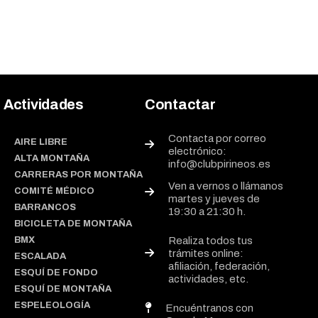
Actividades
Contactar
Contacta por correo
AIRE LIBRE
electrónico:
ALTA MONTAÑA
info@clubpirineos.es
CARRERAS POR MONTAÑA
Ven a vernos o llámanos
COMITÉ MÉDICO
martes y jueves de
BARRANCOS
19:30 a 21:30 h.
BICICLETA DE MONTAÑA
BMX
Realiza todos tus
trámites online:
ESCALADA
afiliación, federación,
ESQUÍ DE FONDO
actividades, etc.
ESQUÍ DE MONTAÑA
ESPELEOLOGÍA
Encuéntranos con