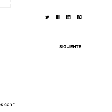
1:50:04
SIGUIENTE
os con
*