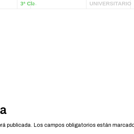
3ª Cla.
SARA GARCIA
UNIVERSITARIO
ta
erá publicada.
Los campos obligatorios están marcad